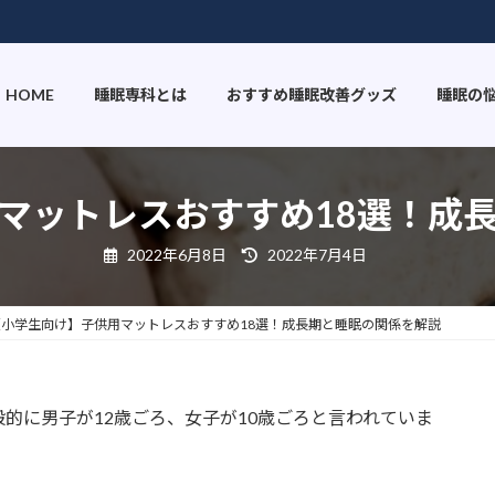
HOME
睡眠専科とは
おすすめ睡眠改善グッズ
睡眠の
マットレスおすすめ18選！成
最
2022年6月8日
2022年7月4日
終
更
新
日
【小学生向け】子供用マットレスおすすめ18選！成長期と睡眠の関係を解説
時
:
的に男子が12歳ごろ、女子が10歳ごろと言われていま