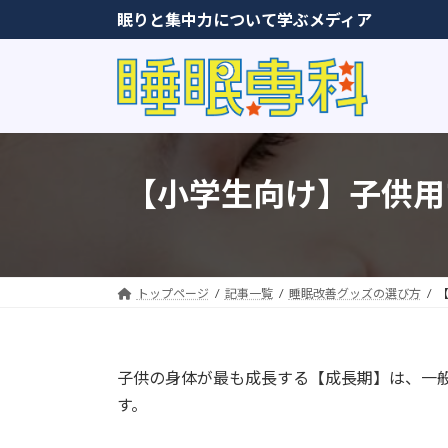
コ
ナ
眠りと集中力について学ぶメディア
ン
ビ
テ
ゲ
ン
ー
ツ
シ
へ
ョ
ス
ン
キ
に
【小学生向け】子供用
ッ
移
プ
動
トップページ
記事一覧
睡眠改善グッズの選び方
子供の身体が最も成長する【成長期】は、一般
す。