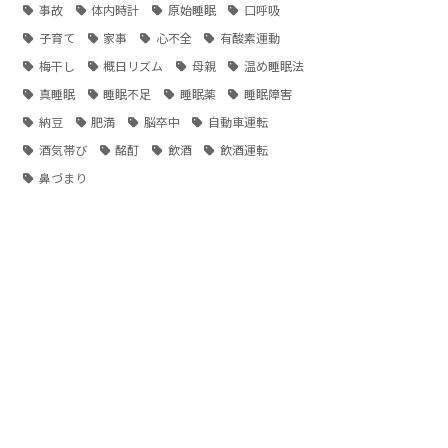
事故
体内時計
原始睡眠
口呼吸
子育て
家事
心不全
有酸素運動
梅干し
概日リズム
母親
温め睡眠法
真睡眠
睡眠不足
睡眠薬
睡眠障害
納豆
肥満
脳卒中
自動車運転
酒気帯び
酩酊
飲酒
飲酒運転
鼻づまり