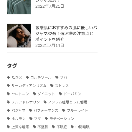
ジャマ30選！
2022年7月21日
敏感肌におすすめの肌に優しいパ
ジャマ32選！選ぶ際の注意点と
ポイントを紹介
2022年7月14日
タグ
たき火
コルチゾール
サバ
サーカディアンリズム
ストレス
セロトニン
ダイエット
ドーパミン
ノルアドレナリン
ノンレム睡眠とレム睡眠
パジャマ
パフォーマンス
ブルーライト
ホルモン
ママ
モチベーション
上質な睡眠
不整脈
不眠症
中間睡眠