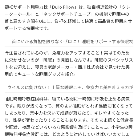
頸椎サポート無重力枕「Dullo Pillow」は、独自構造設計の「クレ
ーターホール」と「ネックサポートチューブ」の機能で睡眠中の
首と肩のすき間を0にし、負担を軽減して快適で高品質の睡眠をサ
ポートする快眠枕です。
首にかかる負担を限りなくゼロに！ 睡眠をサポートする快眠枕
今注目されているのが、免疫力をアップすること！実はそのため
に欠かせないのが「睡眠」の見直しなんです。睡眠のスペシャリス
トをお迎えし、寝具の老舗メーカー・西川株式会社で見つけた実
用的でキュートな睡眠グッズを紹介。
ウイルスに負けない！ 上質な睡眠こそ、免疫力と美を叶えるカギ
睡眠時無呼吸症候群は、寝ている間に一時的に呼吸を止める病気
です。眠りが浅くなって、質のよい睡眠がとれず昼間に眠くなって
しまったり、集中力を欠いて成績が落ちたり、キレやすくなった
り、性格が変わったりすることもあります。そのまま続くと低身長
や肥満、夜尿などいろいろな悪影響を及ぼすことも…。小学生の睡
眠時無呼吸症候群には、どのように対応していけばいいのでしょ