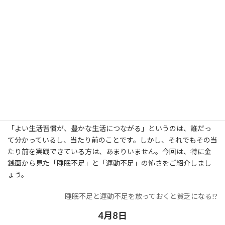
それって不眠症かも…タイプ別診断！ ぐっすり眠るために摂りたい
食材とは
睡眠学者による長年の研究データと睡眠の質改善の実績に基づき
開発された、「睡眠トレーニング」を可能としたウェアラブルデ
バイスです。THIMの睡眠サポート機能により、夜中起きる回数を
減らす、より早く眠りにつく、より長い時間眠るといった効果が
期待できます。
睡眠トレーニングが自宅でできるウェアラブルデバイス「Thim」
「よい生活習慣が、豊かな生活につながる」というのは、誰だっ
て分かっているし、当たり前のことです。しかし、それでもその当
たり前を実践できている方は、あまりいません。今回は、特に金
銭面から見た「睡眠不足」と「運動不足」の怖さをご紹介しまし
ょう。
睡眠不足と運動不足を放っておくと貧乏になる!?
4月8日