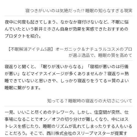
寝つきがいいのは気絶だった!? 睡眠の知らなすぎる現実
夜中に何度も起きてしまう、なかなか寝付けないなど、不眠に悩
んでいたという新井ミホさん自身が効果を実感できたおすすめの
プロダクトを紹介。
【不眠解消アイテム5選】オーガニック＆ナチュラルコスメのプロ
が選ぶ逸品で、睡眠の質を高めて
寝返りと聞くと、「眠りが浅いからなる」「寝相が悪いのは行儀
が悪い」などマイナスイメージが多くありませんか？寝返り＝熟
睡できていないと思いきや、しっかり寝返りをうてる＝質のよい
睡眠に繋がります。
知ってる？睡眠時の寝返りの大切さについて
一見、いいこと尽くめのテレワーク。しかし、住空間が突然、仕
事場になることでオン／オフの切り分けが難しくなり、中にはス
トレスを感じたり、睡眠のリズムが乱れてしまったりする人もいる
ことだろう。そこで、西川株式会社のスリープマスターが提案す