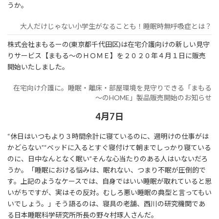
うか。
大人だけじゃない小学生がなることも！睡眠時無呼吸症とは？
株式会社まもるーの(東京都千代田区)は在宅介護向けの新しい見守
りサービス【まもる～のＨＯＭＥ】を２０２０年４月１日に販売
開始いたしました。
在宅向け介護に。睡眠・離床・部屋環境を見守りできる「まもる
～のHOME」製品販売開始のお知らせ
4月7日
“休日はいつもより３時間余計に寝ているのに、週明けの仕事がは
かどらない”“ベッドに入るとすぐ寝付けて朝までしっかり寝ている
のに、日中なんとなく眠い”そんな心当たりのある人はいないだろ
うか。「睡眠における悩みは、眠れない、つまり不眠が圧倒的で
す。上記のようなケースでは、自身ではいい睡眠が取れていると思
いがちですが、実はその反対。むしろ悪い睡眠の典型と言ってもい
いでしょう。」そう語るのは、寝具の老舗、西川の研究機関であ
る日本睡眠科学研究所所長の野々村琢人さんだ。