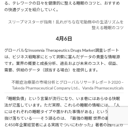
る、テレワークの日々を健康的に整える睡眠のコツと、おすすめ
の快適グッズを紹介していく。
スリープマスターが指南！乱れがちな在宅勤務中の生活リズムを
整える睡眠のコツ
4月6日
グローバルなInsomnia Therapeutics Drugs Market調査レポート
は、ビジネス戦略家にとって洞察に富んだデータの貴重な情報源
です。業界の概要と成長分析、過去および未来のコスト、収益、
需要、供給のデータ（該当する場合）を提供します。
不眠症治療薬の市場分析とグローバルリサーチレポート2020 –
Takeda Pharmaceutical Company Ltd.、Vanda Pharmaceuticals
「睡眠負債」という言葉が流行になり、いま巷にはあらゆる快眠
法が氾濫しています。ただ実際、これらの睡眠の情報には、「人
にはそれぞれの睡眠タイプや置かれた事情がある」という前提が
抜け落ちている──そう語るのは、『最強の睡眠 世界の最新論文
と450年企業経営者による実践でついにわかった』著者の西川ユカ